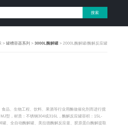
示
>
罐槽容器系列
>
3000L酶解罐
> 2000L酶解罐/酶解反应罐
、食品、生物工程、饮料、果酒等行业用酶做催化剂而进行搅
型，材质：不锈钢304或316L，酶解反应罐容积：15L-
钢酶解罐、全自动酶解罐、美拉德酶解反应釜、胶原蛋白酶解提取