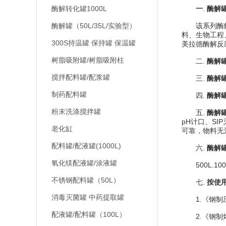
酶解转化罐1000L
一
.
酶解
酶解罐（50L/35L/实验型）
该系列酶解
料、生物工程
300S持温罐 保持罐 保温罐
美拉德酶解反
树脂吸附罐/树脂吸附柱
二.
酶解
搅拌配料罐/配浆罐
三.
酶解
制药配料罐
四.
酶解
粉末洗涤搅拌罐
五.
酶解
pH计口、S
老化缸
可靠，物料无
配料罐/配液罐(1000L)
六.
酶解
氧化镁配液罐/涂液罐
500L.1000
不锈钢配料罐（50L）
七.
按使
消毒灭菌罐 中药提取罐
1.《钢制压力
配液罐/配料罐（100L）
2.《钢制焊接常