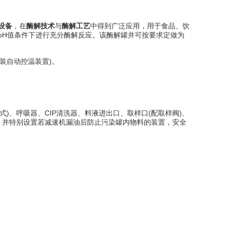
设备
，在
酶解技术
与
酶解工艺
中得到广泛应用，用于食品、饮
pH值条件下进行充分酶解反应。该酶解罐并可按要求定做为
装自动控温装置)。
)、呼吸器、CIP清洗器、料液进出口、取样口(配取样阀)、
接口。并特别设置若减速机漏油后防止污染罐内物料的装置，安全