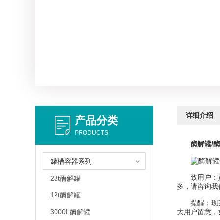
详细介绍
产品分类
PRODUCTS
酶解罐/
罐槽容器系列
致用户：如您
28t酶解罐
多，请咨询我
12t酶解罐
提醒：现某商
3000L酶解罐
大用户留意，