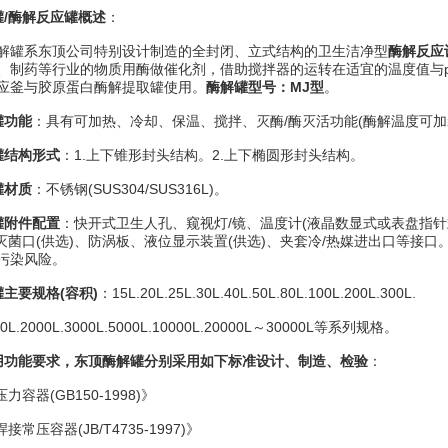
罐/酶解反应罐
概述
：
罐系东顶公司特别设计制造的全封闭、立式结构的卫生洁净型
酶解反应
、制药等行业的物质用酶做催化剂，借助搅拌器的运转在适宜的温度值与
应釜与胶原蛋白酶解提取罐使用。
酶解罐型号：MJ型
。
罐
功能
：具有可加热、冷却、保温、搅拌、灭酶/酶灭活功能(酶解温度可加
罐
结构形式
：1.上下锥形封头结构。2.上下椭圆形封头结构。
罐
材质
：不锈钢(SUS304/SUS316L)。
罐
附件配置
：快开式卫生人孔、窥视灯/镜、温度计(液晶数显式或表盘指针式
IP灭菌口(供选)、防涡板、液位显示装置(供选)、夹套冷/热媒进出口等
污染风险。
罐
主要规格(容积)
：15L.20L.25L.30L.40L.50L.80L.100L.200L.300L.
L.2000L.3000L.5000L.10000L.20000L～30000L等系列规格。
用功能要求，东顶酶解罐分别采用如下标准设计、制造、检验
：
容器(GB150-1998)》
压容器(JB/T4735-1997)》