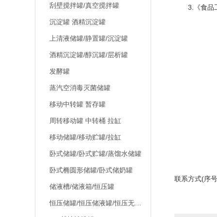
刮壁搅拌罐/真空搅拌罐
3.《食品工业
沉淀罐 酒精沉淀罐
上清液储罐/静置罐/沉淀罐
酒精沉淀罐/醇沉罐/层析罐
发酵罐
蒸汽空消毒灭菌储罐
移动中转罐 暂存罐
周转移动罐 中转桶 拉缸
移动储罐/移动贮罐/拉缸
卧式储罐/卧式贮罐/蒸馏水储罐
卧式椭圆形储罐/卧式储奶罐
联系方式(序号10
储液槽/储液箱/恒压罐
恒压储罐/恒压储液罐/恒压无菌贮罐