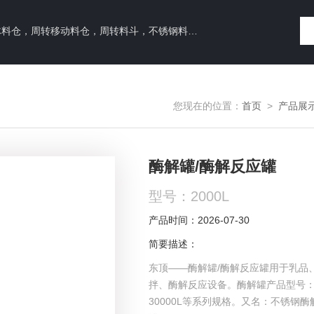
料仓，周转料斗，不锈钢料仓，立式真空干燥机，树脂吸附罐
您现在的位置：
首页
>
产品展
酶解罐/酶解反应罐
型号：2000L
产品时间：2026-07-30
简要描述：
东顶——酶解罐/酶解反应罐用于乳品
拌、酶解反应设备。酶解罐产品型号：MJ
30000L等系列规格。又名：不锈